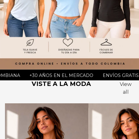
A COLOMBIANA
+30 AÑOS EN EL MERCADO
ENVÍOS 
VISTE A LA MODA
View
all
BUSO MUJER OVERSIZE ESTAMPADO LUK
BUSO MUJER CON 