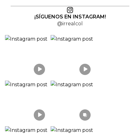
¡SÍGUENOS EN INSTAGRAM!
@irrealcol
Section headin
Section description